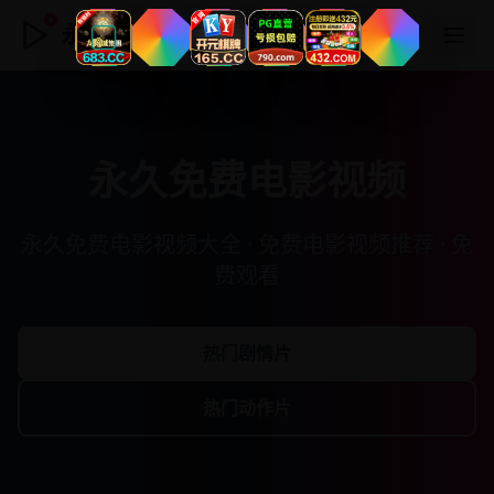
永久免费电影视频
永久免费电影视频
永久免费电影视频大全 · 免费电影视频推荐 · 免
费观看
热门剧情片
热门动作片