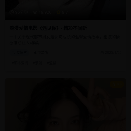
95分钟
18,920
8.7
浪漫爱情电影《遇见你》- 精彩不间断
一个关于现代都市男女邂逅与成长的温馨爱情故事，细腻的情
感描绘让人动容。
爱情片
都市爱情
2025/1/25
#
都市爱情
#
浪漫
#
温馨
8.8