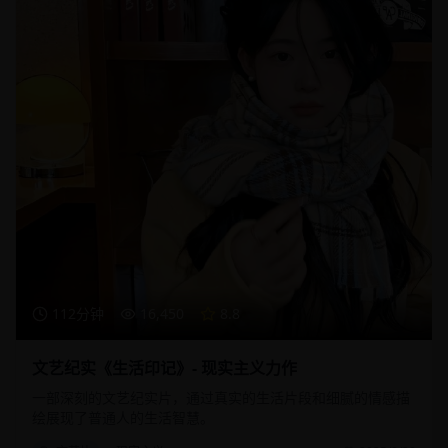
112分钟
16,450
8.8
文艺纪实《生活印记》- 现实主义力作
一部深刻的文艺纪实片，通过真实的生活片段和细腻的情感描
绘展现了普通人的生活智慧。