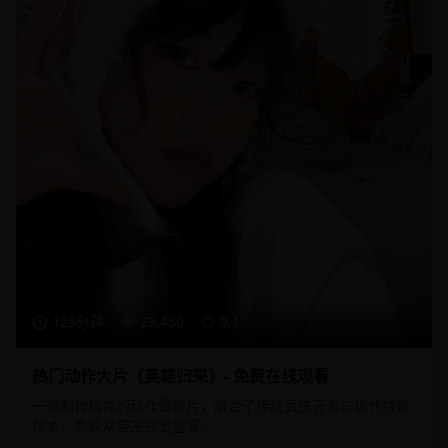
125分钟
23,450
9.1
热门动作大片《英雄归来》- 免费在线观看
一部制作精良的动作冒险片，融合了传统武侠元素与现代特效
技术，为观众带来视觉盛宴。