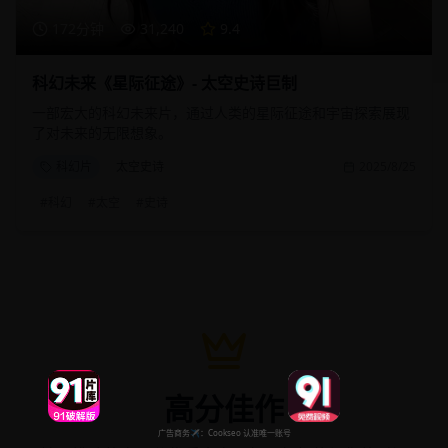
172分钟
31,240
9.4
科幻未来《星际征途》- 太空史诗巨制
一部宏大的科幻未来片，通过人类的星际征途和宇宙探索展现
了对未来的无限想象。
科幻片
太空史诗
2025/8/25
#
科幻
#
太空
#
史诗
高分佳作