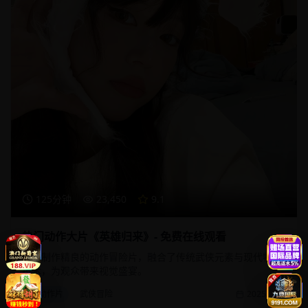
125分钟
23,450
9.1
热门动作大片《英雄归来》- 免费在线观看
一部制作精良的动作冒险片，融合了传统武侠元素与现代特效
技术，为观众带来视觉盛宴。
动作片
武侠冒险
2025/1/20