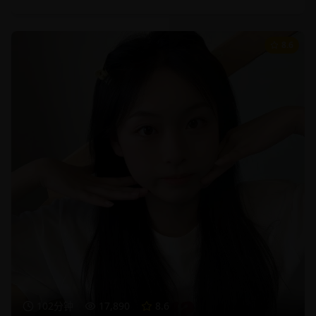
8.6
102分钟
17,890
8.6