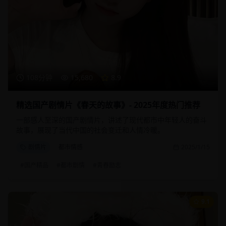
108分钟
15,680
8.9
精选国产剧情片《春天的故事》- 2025年度热门推荐
一部感人至深的国产剧情片，讲述了现代都市中年轻人的奋斗
故事，展现了当代中国的社会变迁和人情冷暖。
剧情片
都市情感
2025/1/15
#
国产精品
#
都市剧情
#
青春励志
9.1