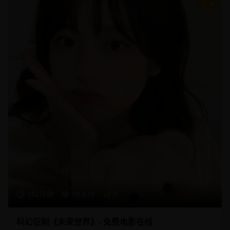
9
142分钟
19,870
9
科幻巨制《未来世界》- 免费电影在线