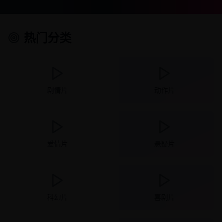
热门分类
剧情片
动作片
爱情片
悬疑片
科幻片
喜剧片