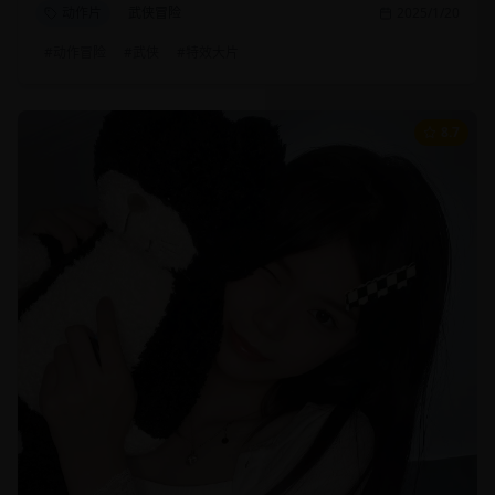
动作片
武侠冒险
2025/1/20
#
动作冒险
#
武侠
#
特效大片
8.7