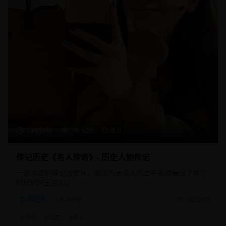
134分钟
18,920
8.9
传记历史《名人传奇》- 历史人物传记
一部深度的传记历史片，通过历史名人的生平事迹展现了那个
时代的风云变幻。
传记片
名人传记
2025/8/5
#
传记
#
历史
#
名人