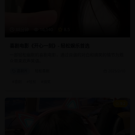
88分钟
16,540
8.5
喜剧电影《开心一刻》- 轻松娱乐首选
一部轻松幽默的喜剧电影，通过诙谐的对白和搞笑的情节为观
众带来欢声笑语。
喜剧片
轻松喜剧
2025/2/10
#
喜剧
#
轻松
#
搞笑
9.2